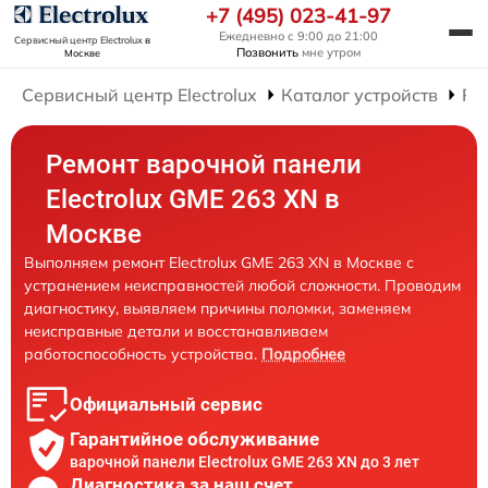
+7 (495) 023-41-97
Ежедневно с 9:00 до 21:00
Сервисный центр Electrolux
в
Позвонить
мне утром
Москве
Сервисный центр Electrolux
Каталог устройств
Ре
Ремонт варочной панели
Electrolux GME 263 XN в
Москве
Выполняем ремонт Electrolux GME 263 XN в Москве с
устранением неисправностей любой сложности. Проводим
диагностику, выявляем причины поломки, заменяем
неисправные детали и восстанавливаем
работоспособность устройства.
Подробнее
Официальный сервис
Гарантийное обслуживание
варочной панели Electrolux GME 263 XN до 3 лет
Диагностика за наш счет,