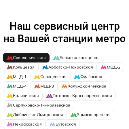
Наш сервисный центр
на Вашей станции метро
Сокольническая
Большая кольцевая
Кольцевая
Арбатско-Покровская
МЦД-2
МЦД-1
Солнцевская
Филёвская
МЦД-4
МЦД-3
Калужско-Рижская
Калининская
Таганско-Краснопресненская
Серпуховско-Тимирязевская
Люблинско-Дмитровская
Замоскворецкая
Некрасовская
Бутовская