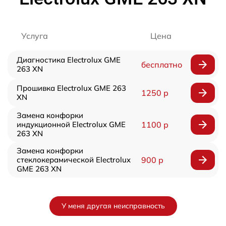
Услуга
Цена
Диагностика Electrolux GME
бесплатно
263 XN
Прошивка Electrolux GME 263
1250 р
XN
Замена конфорки
индукционной Electrolux GME
1100 р
263 XN
Замена конфорки
стеклокерамической Electrolux
900 р
GME 263 XN
У меня другая неисправность