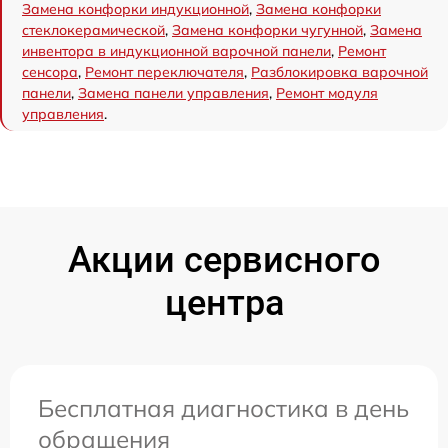
Замена конфорки индукционной
,
Замена конфорки
стеклокерамической
,
Замена конфорки чугунной
,
Замена
инвентора в индукционной варочной панели
,
Ремонт
сенсора
,
Ремонт переключателя
,
Разблокировка варочной
панели
,
Замена панели управления
,
Ремонт модуля
управления
.
Акции сервисного
центра
Бесплатная диагностика в день
обращения