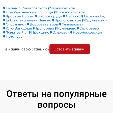
Бульвар Рокоссовского
Черкизовская
Преображенская площадь
Красносельская
Красные Ворота
Чистые пруды
Лубянка
Охотный Ряд
Библиотека имени Ленина
Кропоткинская
Фрунзенская
Спортивная
Воробьёвы горы
Университет
Юго-Западная
Тропарёво
Румянцево
Саларьево
Филатов Луг
Прокшино
Ольховая
Новомосковская
Потапово
Не нашли свою станцию?
Оставить заявку
Ответы на популярные
вопросы