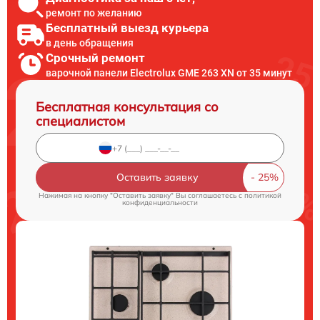
ремонт по желанию
Бесплатный выезд курьера
в день обращения
Срочный ремонт
варочной панели Electrolux GME 263 XN от 35 минут
Бесплатная консультация со
специалистом
Оставить заявку
Нажимая на кнопку "Оставить заявку" Вы соглашаетесь c
политикой
конфиденциальности