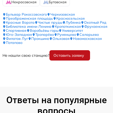
Некрасовская
Бутовская
Бульвар Рокоссовского
Черкизовская
Преображенская площадь
Красносельская
Красные Ворота
Чистые пруды
Лубянка
Охотный Ряд
Библиотека имени Ленина
Кропоткинская
Фрунзенская
Спортивная
Воробьёвы горы
Университет
Юго-Западная
Тропарёво
Румянцево
Саларьево
Филатов Луг
Прокшино
Ольховая
Новомосковская
Потапово
Не нашли свою станцию?
Оставить заявку
Ответы на популярные
вопросы