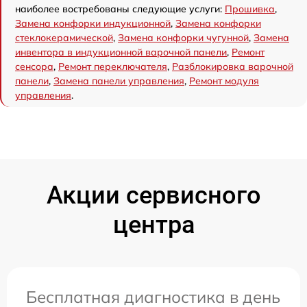
наиболее востребованы следующие услуги:
Прошивка
,
Замена конфорки индукционной
,
Замена конфорки
стеклокерамической
,
Замена конфорки чугунной
,
Замена
инвентора в индукционной варочной панели
,
Ремонт
сенсора
,
Ремонт переключателя
,
Разблокировка варочной
панели
,
Замена панели управления
,
Ремонт модуля
управления
.
Акции сервисного
центра
Бесплатная диагностика в день