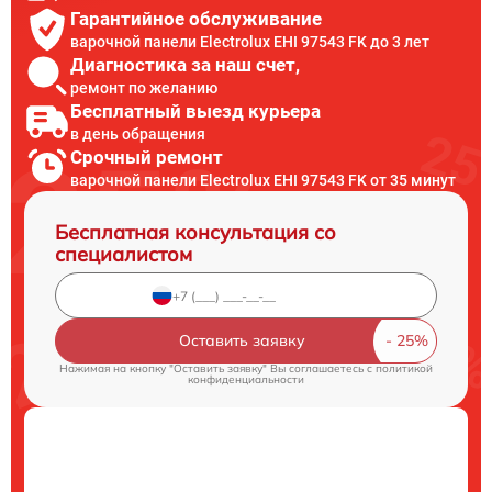
Гарантийное обслуживание
варочной панели Electrolux EHI 97543 FK до 3 лет
Диагностика за наш счет,
ремонт по желанию
Бесплатный выезд курьера
в день обращения
Срочный ремонт
варочной панели Electrolux EHI 97543 FK от 35 минут
Бесплатная консультация со
специалистом
Оставить заявку
Нажимая на кнопку "Оставить заявку" Вы соглашаетесь c
политикой
конфиденциальности