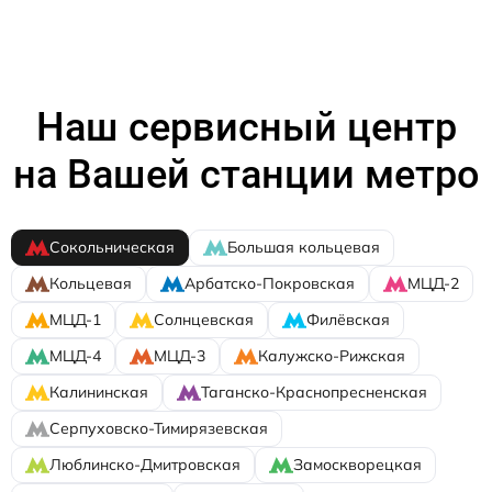
Наш сервисный центр
на Вашей станции метро
Сокольническая
Большая кольцевая
Кольцевая
Арбатско-Покровская
МЦД-2
МЦД-1
Солнцевская
Филёвская
МЦД-4
МЦД-3
Калужско-Рижская
Калининская
Таганско-Краснопресненская
Серпуховско-Тимирязевская
Люблинско-Дмитровская
Замоскворецкая