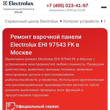
+7 (495) 023-41-97
Сервисный центр Electrolux
в
Ежедневно с 9:00 до 21:00
Москве
Сервисный центр Electrolux
Каталог устройств
Ре
Ремонт варочной панели
Electrolux EHI 97543 FK в
Москве
Выполняем ремонт Electrolux EHI 97543 FK в Москве с
устранением неисправностей любой сложности. Проводим
диагностику, выявляем причины поломки, заменяем
неисправные детали и восстанавливаем
работоспособность устройства. Используем оригинальные
или рекомендованные производителем запчасти, после
ремонта выполняем проверку всех функций и
предоставляем гарантию.
Официальный сервис