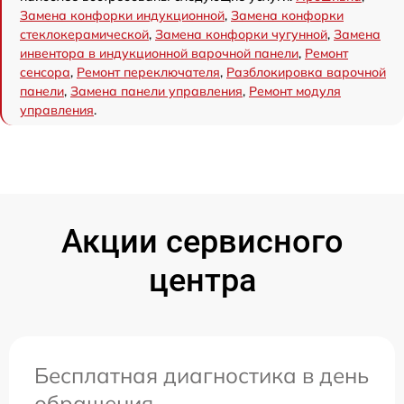
Замена конфорки индукционной
,
Замена конфорки
стеклокерамической
,
Замена конфорки чугунной
,
Замена
инвентора в индукционной варочной панели
,
Ремонт
сенсора
,
Ремонт переключателя
,
Разблокировка варочной
панели
,
Замена панели управления
,
Ремонт модуля
управления
.
Акции сервисного
центра
Бесплатная диагностика в день
обращения