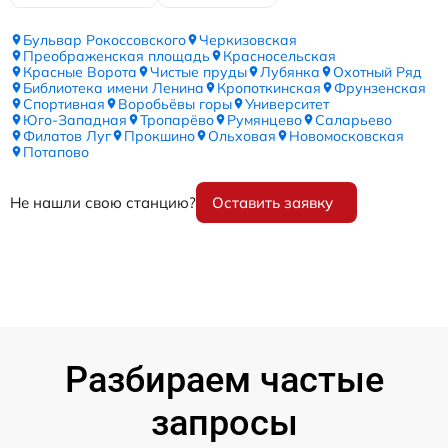
Бульвар Рокоссовского
Черкизовская
Преображенская площадь
Красносельская
Красные Ворота
Чистые пруды
Лубянка
Охотный Ряд
Библиотека имени Ленина
Кропоткинская
Фрунзенская
Спортивная
Воробьёвы горы
Университет
Юго-Западная
Тропарёво
Румянцево
Саларьево
Филатов Луг
Прокшино
Ольховая
Новомосковская
Потапово
Не нашли свою станцию?
Оставить заявку
Разбираем частые
запросы