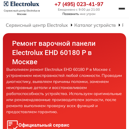
+7 (495) 023-41-97
Ежедневно с 9:00 до 21:00
Сервисный центр Electrolux
в
Позвонить
мне утром
Москве
Сервисный центр Electrolux
Каталог устройств
Ре
Ремонт варочной панели
Electrolux EHD 60180 P в
Москве
Выполняем ремонт Electrolux EHD 60180 P в Москве с
устранением неисправностей любой сложности. Проводим
диагностику, выявляем причины поломки, заменяем
неисправные детали и восстанавливаем
работоспособность устройства. Используем оригинальные
или рекомендованные производителем запчасти, после
ремонта выполняем проверку всех функций и
предоставляем гарантию.
Официальный сервис