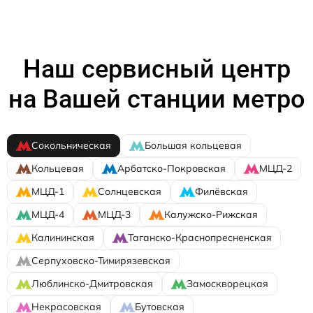
Наш сервисный центр
на Вашей станции метро
Сокольническая
Большая кольцевая
Кольцевая
Арбатско-Покровская
МЦД-2
МЦД-1
Солнцевская
Филёвская
МЦД-4
МЦД-3
Калужско-Рижская
Калининская
Таганско-Краснопресненская
Серпуховско-Тимирязевская
Люблинско-Дмитровская
Замоскворецкая
Некрасовская
Бутовская