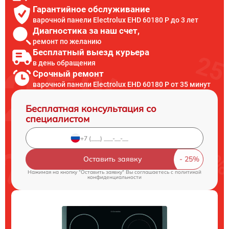
Гарантийное обслуживание
варочной панели Electrolux EHD 60180 P до 3 лет
Диагностика за наш счет,
ремонт по желанию
Бесплатный выезд курьера
в день обращения
Срочный ремонт
варочной панели Electrolux EHD 60180 P от 35 минут
Бесплатная консультация со
специалистом
Оставить заявку
Нажимая на кнопку "Оставить заявку" Вы соглашаетесь c
политикой
конфиденциальности