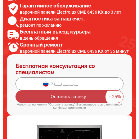
Гарантийное обслуживание
варочной панели Electrolux CME 6436 KX до 3 лет
Диагностика за наш счет,
ремонт по желанию
Бесплатный выезд курьера
в день обращения
Срочный ремонт
варочной панели Electrolux CME 6436 KX от 35 минут
Бесплатная консультация со
специалистом
Оставить заявку
Нажимая на кнопку "Оставить заявку" Вы соглашаетесь c
политикой
конфиденциальности