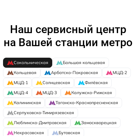
Наш сервисный центр
на Вашей станции метро
Сокольническая
Большая кольцевая
Кольцевая
Арбатско-Покровская
МЦД-2
МЦД-1
Солнцевская
Филёвская
МЦД-4
МЦД-3
Калужско-Рижская
Калининская
Таганско-Краснопресненская
Серпуховско-Тимирязевская
Люблинско-Дмитровская
Замоскворецкая
Некрасовская
Бутовская