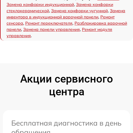
Замена конфорки индукционной
,
Замена конфорки
стеклокерамической
,
Замена конфорки чугунной
,
Замена
инвентора в индукционной варочной панели
,
Ремонт
сенсора
,
Ремонт переключателя
,
Разблокировка варочной
панели
,
Замена панели управления
,
Ремонт модуля
управления
.
Акции сервисного
центра
Бесплатная диагностика в день
обращения