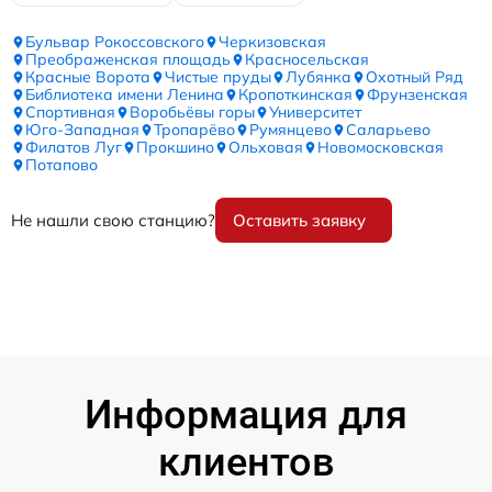
Бульвар Рокоссовского
Черкизовская
Преображенская площадь
Красносельская
Красные Ворота
Чистые пруды
Лубянка
Охотный Ряд
Библиотека имени Ленина
Кропоткинская
Фрунзенская
Спортивная
Воробьёвы горы
Университет
Юго-Западная
Тропарёво
Румянцево
Саларьево
Филатов Луг
Прокшино
Ольховая
Новомосковская
Потапово
Не нашли свою станцию?
Оставить заявку
Информация для
клиентов