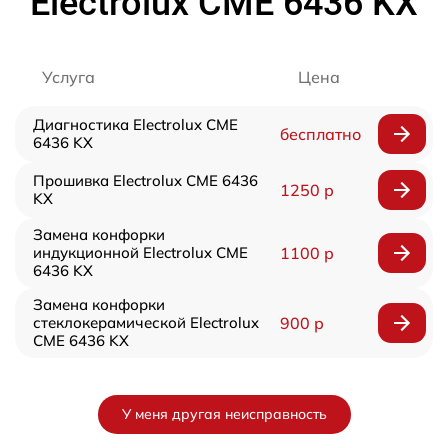
Electrolux CME 6436 KX
Услуга
Цена
Диагностика Electrolux CME
бесплатно
6436 KX
Прошивка Electrolux CME 6436
1250 р
KX
Замена конфорки
индукционной Electrolux CME
1100 р
6436 KX
Замена конфорки
стеклокерамической Electrolux
900 р
CME 6436 KX
У меня другая неисправность