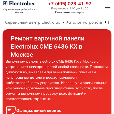
+7 (495) 023-41-97
Ежедневно с 9:00 до 21:00
Сервисный центр Electrolux
в
Позвонить
мне утром
Москве
Сервисный центр Electrolux
Каталог устройств
Ре
Ремонт варочной панели
Electrolux CME 6436 KX в
Москве
Выполняем ремонт Electrolux CME 6436 KX в Москве с
устранением неисправностей любой сложности. Проводим
диагностику, выявляем причины поломки, заменяем
неисправные детали и восстанавливаем
работоспособность устройства. Используем оригинальные
или рекомендованные производителем запчасти, после
ремонта выполняем проверку всех функций и
предоставляем гарантию.
Официальный сервис