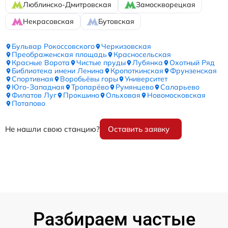
Люблинско-Дмитровская
Замоскворецкая
Некрасовская
Бутовская
Бульвар Рокоссовского
Черкизовская
Преображенская площадь
Красносельская
Красные Ворота
Чистые пруды
Лубянка
Охотный Ряд
Библиотека имени Ленина
Кропоткинская
Фрунзенская
Спортивная
Воробьёвы горы
Университет
Юго-Западная
Тропарёво
Румянцево
Саларьево
Филатов Луг
Прокшино
Ольховая
Новомосковская
Потапово
Не нашли свою станцию?
Оставить заявку
Разбираем частые