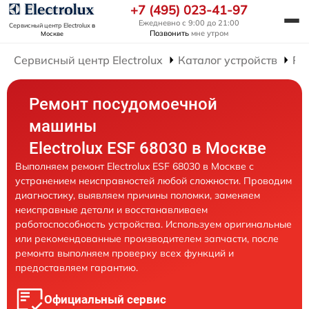
+7 (495) 023-41-97
Ежедневно с 9:00 до 21:00
Сервисный центр Electrolux
в
Позвонить
мне утром
Москве
Сервисный центр Electrolux
Каталог устройств
Ре
Ремонт посудомоечной
машины
Electrolux ESF 68030 в Москве
Выполняем ремонт Electrolux ESF 68030 в Москве с
устранением неисправностей любой сложности. Проводим
диагностику, выявляем причины поломки, заменяем
неисправные детали и восстанавливаем
работоспособность устройства. Используем оригинальные
или рекомендованные производителем запчасти, после
ремонта выполняем проверку всех функций и
предоставляем гарантию.
Официальный сервис