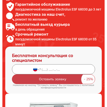
Гарантийное обслуживание
посудомоечной машины Electrolux ESF 68030 до 3 лет
Диагностика за наш счет,
ремонт по желанию
Бесплатный выезд курьера
в день обращения
Срочный ремонт
посудомоечной машины Electrolux ESF 68030 от 35
минут
Бесплатная консультация со
специалистом
Оставить заявку
Нажимая на кнопку "Оставить заявку" Вы соглашаетесь c
политикой
конфиденциальности