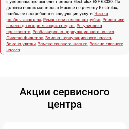
с уверенностью выполнят ремонт Electrolux ESF 68030. По
данным наших мастеров в Москве по ремонту Electrolux,
наиболее востребованы следующие услуги:
Чистка
разбрызгивателя
,
Ремонт или замена патрубка
,
Ремонт или
замена дозатора моющих средств
,
Регулировка
прессостата
,
Разблокировка циркуляционного насоса
,
Очистка фильтров
,
Замена циркуляционного насоса
,
Замена улитки
,
Замена сливного шланга
,
Замена сливного
насоса
.
Акции сервисного
центра