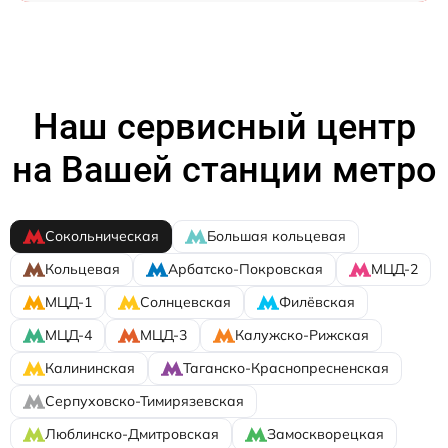
Наш сервисный центр
на Вашей станции метро
Сокольническая
Большая кольцевая
Кольцевая
Арбатско-Покровская
МЦД-2
МЦД-1
Солнцевская
Филёвская
МЦД-4
МЦД-3
Калужско-Рижская
Калининская
Таганско-Краснопресненская
Серпуховско-Тимирязевская
Люблинско-Дмитровская
Замоскворецкая