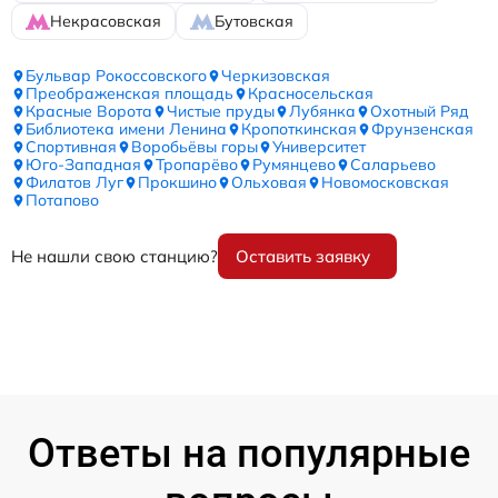
Некрасовская
Бутовская
Бульвар Рокоссовского
Черкизовская
Преображенская площадь
Красносельская
Красные Ворота
Чистые пруды
Лубянка
Охотный Ряд
Библиотека имени Ленина
Кропоткинская
Фрунзенская
Спортивная
Воробьёвы горы
Университет
Юго-Западная
Тропарёво
Румянцево
Саларьево
Филатов Луг
Прокшино
Ольховая
Новомосковская
Потапово
Не нашли свою станцию?
Оставить заявку
Ответы на популярные