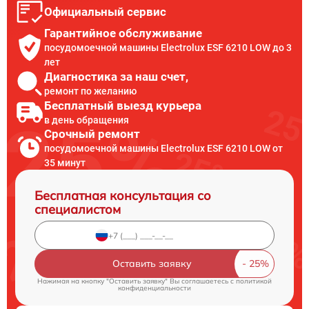
Официальный сервис
Гарантийное обслуживание
посудомоечной машины Electrolux ESF 6210 LOW до 3
лет
Диагностика за наш счет,
ремонт по желанию
Бесплатный выезд курьера
в день обращения
Срочный ремонт
посудомоечной машины Electrolux ESF 6210 LOW от
35 минут
Бесплатная консультация со
специалистом
Оставить заявку
Нажимая на кнопку "Оставить заявку" Вы соглашаетесь c
политикой
конфиденциальности