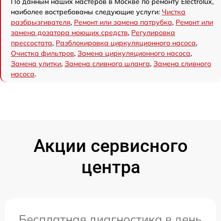
По данным наших мастеров в Москве по ремонту Electrolux,
наиболее востребованы следующие услуги:
Чистка
разбрызгивателя
,
Ремонт или замена патрубка
,
Ремонт или
замена дозатора моющих средств
,
Регулировка
прессостата
,
Разблокировка циркуляционного насоса
,
Очистка фильтров
,
Замена циркуляционного насоса
,
Замена улитки
,
Замена сливного шланга
,
Замена сливного
насоса
.
Акции сервисного
центра
Бесплатная диагностика в день