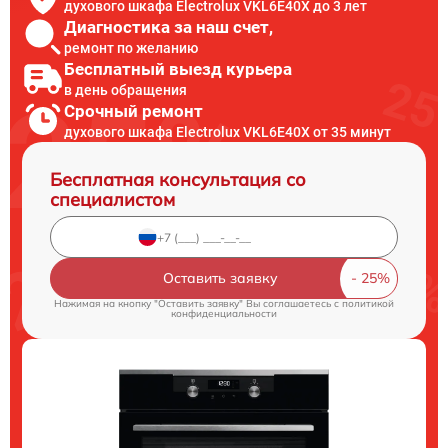
духового шкафа Electrolux VKL6E40X до 3 лет
Диагностика за наш счет,
ремонт по желанию
Бесплатный выезд курьера
в день обращения
Срочный ремонт
духового шкафа Electrolux VKL6E40X от 35 минут
Бесплатная консультация со
специалистом
Оставить заявку
Нажимая на кнопку "Оставить заявку" Вы соглашаетесь c
политикой
конфиденциальности