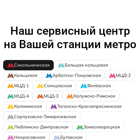
Наш сервисный центр
на Вашей станции метро
Сокольническая
Большая кольцевая
Кольцевая
Арбатско-Покровская
МЦД-2
МЦД-1
Солнцевская
Филёвская
МЦД-4
МЦД-3
Калужско-Рижская
Калининская
Таганско-Краснопресненская
Серпуховско-Тимирязевская
Люблинско-Дмитровская
Замоскворецкая
Некрасовская
Бутовская