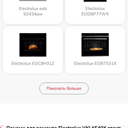
Electrolux eob
Electrolux
93434aw
EOD6P77WX
Electrolux EOC8H31Z
Electrolux EOB7S31X
Показать больше