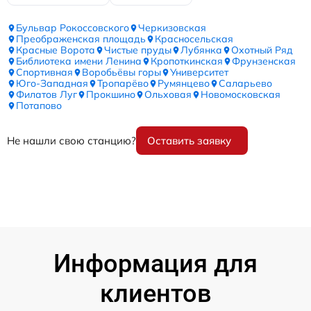
Бульвар Рокоссовского
Черкизовская
Преображенская площадь
Красносельская
Красные Ворота
Чистые пруды
Лубянка
Охотный Ряд
Библиотека имени Ленина
Кропоткинская
Фрунзенская
Спортивная
Воробьёвы горы
Университет
Юго-Западная
Тропарёво
Румянцево
Саларьево
Филатов Луг
Прокшино
Ольховая
Новомосковская
Потапово
Не нашли свою станцию?
Оставить заявку
Информация для
клиентов