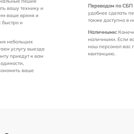
нальные пешие
Переводом по СБП 
ть вашу технику и
удобнее сделать пе
ним ваше время и
также доступно в 
с быстро и
Наличными:
Конечн
наличными. Если в
ия небольших
наш персонал вас 
гаем услугу выезда
квитанцию.
нту приедут к вам
ходимости,
экономить ваше